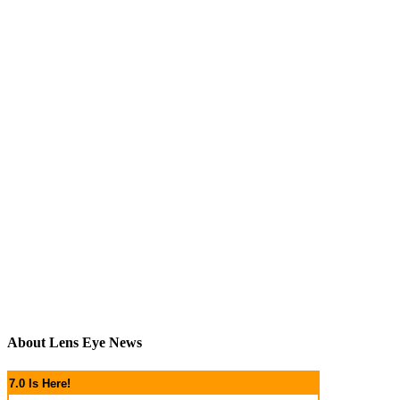
About Lens Eye News
7.0 Is Here!