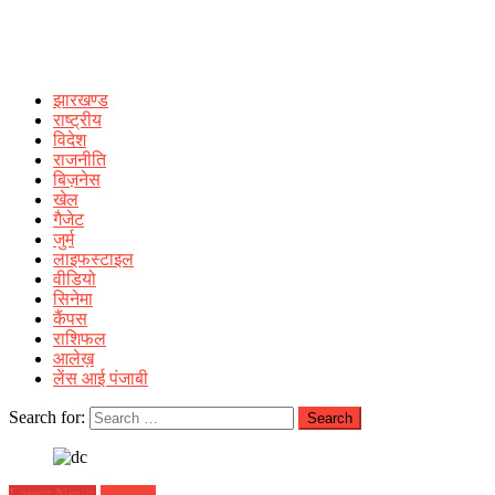
झारखण्ड
राष्ट्रीय
विदेश
राजनीति
बिज़नेस
खेल
गैजेट
जुर्म
लाइफस्टाइल
वीडियो
सिनेमा
कैंपस
राशिफल
आलेख़
लेंस आई पंजाबी
Search for:
Latest News
झारखण्ड