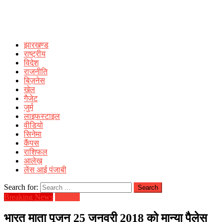
झारखण्ड
राष्ट्रीय
विदेश
राजनीति
बिज़नेस
खेल
गैजेट
जुर्म
लाइफस्टाइल
वीडियो
सिनेमा
कैंपस
राशिफल
आलेख़
लेंस आई पंजाबी
Search for:
Breaking News
झारखण्ड
भारत माता पूजन 25 जनवरी 2018 को मान्या पैलेस