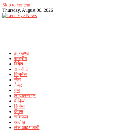
Skip to content
Thursday, August 06, 2026
झारखण्ड
राष्ट्रीय
विदेश
राजनीति
बिज़नेस
खेल
गैजेट
जुर्म
लाइफस्टाइल
वीडियो
सिनेमा
कैंपस
राशिफल
आलेख़
लेंस आई पंजाबी