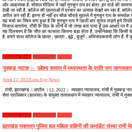
और आक्रमक है. सोशल मीडिया में जहाँ मुनचुन राय हर क्षेत्र ,हर वार्ड की समस्
देखी जा रही है. कॉलेज की छात्राओं में प्रचार का उत्साह देखते बन रहा है. कॉल
अपील कर रही हैं. इतना ही नहीं हर चौक चौराहे मुहल्ले में मुनचुन राय के समर्थक व
यह चर्चा का विषय बना हुआ है कि मुनचुन राय ने पहली बार चुनाव लड़ते हुये विपक
मिजाज बतायेगा. राँची के दिल के लोगों में जो जगह बना पाया हूँ उस आधार पर मैं
यह दिलचस्प है कि जीत का फासला कितना बड़ा होता है. उन्होंनेकहा कि किसी के 
है. हमारे साथ कॉलेज के छात्र , छात्रा , बूढ़े , बुजुर्ग , अभिभावकसभी लोग हैं. मैं चुन
Breaking News
Latest News
झारखण्ड
नुक्कड़ नाटक :: उद्देश्य समाज में मध्यस्थता के प्रति जन जागरूक
April 12, 2022
Lens Eye News
रांची, झारखण्ड | अप्रैल | 12, 2022 :: व्यवहार न्यायालय, रांची में नुक्क
सेवा प्राधिकार (डालसा) के संयुक्त तत्वावधान में व्यवहार न्यायालय, रांची मे
Breaking News
Latest News
झारखण्ड
झारखंड सशस्त्र पुलिस बल महिला वाहिनी की कमांडेंट संध्या रानी मे