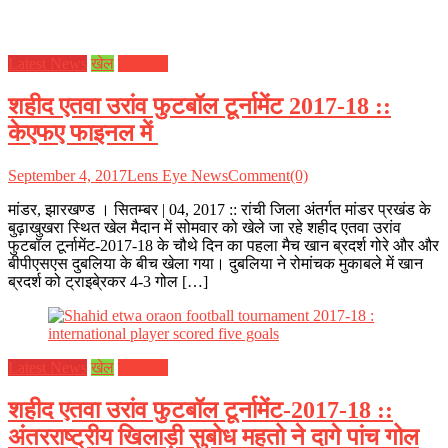
Latest News
खेल
झारखण्ड
शहीद एतवा उरांव फुटबॉल टूर्नामेंट 2017-18 ::
केएफए फाइनल में
September 4, 2017
Lens Eye News
Comment(0)
मांडर, झारखण्ड । सितम्बर | 04, 2017 :: रांची जिला अंतर्गत मांडर प्रखंड के
बुढ़ाखुखरा स्थित खेल मैदान में सोमवार को खेले जा रहे शहीद एतवा उरांव
फुटबॉल टूर्नामेंट-2017-18 के चौथे दिन का पहला मैच खान ब्रदर्श गोरे और और
बीपीएसएस दुबलिया के बीच खेला गया। दुबलिया ने रोमांचक मुकाबले में खान
ब्रदर्श को ट्राइबे्रकर 4-3 गोल […]
Latest News
खेल
झारखण्ड
शहीद एतवा उरांव फुटबॉल टूर्नामेंट-2017-18 ::
अंतरराष्ट्रीय खिलाड़ी सुबोध महतो ने दागे पांच गोल