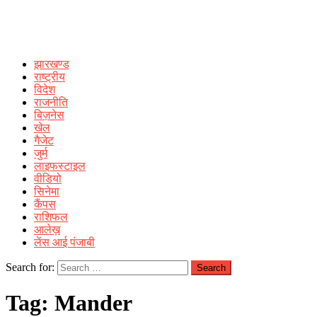
झारखण्ड
राष्ट्रीय
विदेश
राजनीति
बिज़नेस
खेल
गैजेट
जुर्म
लाइफस्टाइल
वीडियो
सिनेमा
कैंपस
राशिफल
आलेख़
लेंस आई पंजाबी
Search for:
Tag:
Mander