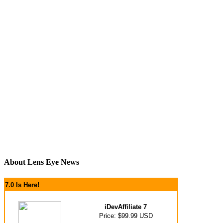
About Lens Eye News
7.0 Is Here!
iDevAffiliate 7
Price: $99.99 USD