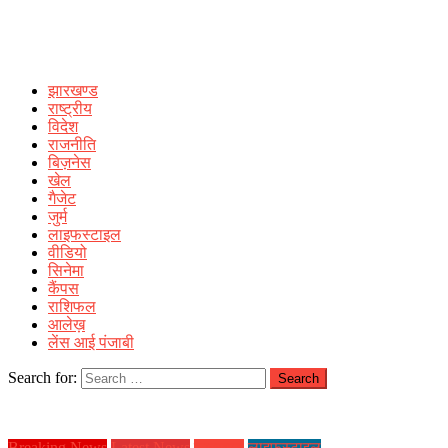
झारखण्ड
राष्ट्रीय
विदेश
राजनीति
बिज़नेस
खेल
गैजेट
जुर्म
लाइफस्टाइल
वीडियो
सिनेमा
कैंपस
राशिफल
आलेख़
लेंस आई पंजाबी
Search for:
Breaking News
Latest News
झारखण्ड
लाइफस्टाइल