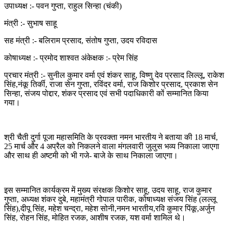
उपाध्यक्ष :- पवन गुप्ता, राहुल सिन्हा (चंकी)
मंत्री :- सुभाष साहू
सह मंत्री :- बलिराम प्रसाद, संतोष गुप्ता, उदय रविदास
कोषाध्यक्ष :- प्रमोद शाश्वत अंकेक्षक :- प्रेम सिंह
प्रचार मंत्री :- सुनील कुमार वर्मा एवं शंकर साहू, विष्णु देव प्रसाद लिल्लू, राकेश
सिंह,नंकू तिर्की, राजा सेन गुप्ता, रविंदर वर्मा, राज किशोर प्रसाद, प्रकाश सेन
सिन्हा, संजय पोद्दार, शंकर प्रसाद एवं सभी पदाधिकारी कों सम्मानित किया
गया।
श्री चैती दुर्गा पूजा महासमिति के प्रवक्ता नमन भारतीय ने बताया की 18 मार्च,
25 मार्च और 4 अप्रैल को निकलने वाला मंगलवारी जुलुस भव्य निकाला जाएगा
और साथ ही अष्टमी को भी गजे- बाजे के साथ निकाला जाएगा।
इस सम्मानित कार्यक्रम में मुख्य संरक्षक किशोर साहू, उदय साहू, राज कुमार
गुप्ता, अध्यक्ष शंकर दुबे, महामंत्री गोपाल पारीक, कोषाध्यक्ष संजय सिंह (लल्लू
सिंह),दीपू सिंह, महेश चन्द्रा, महेश सोनी,नमन भारतीय,रवि कुमार पिंकू,अर्जुन
सिंह, रोहन सिंह, मोहित रजक, आशीष रजक, यश वर्मा शामिल थे।