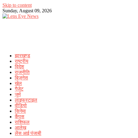
Skip to content
Sunday, August 09, 2026
झारखण्ड
राष्ट्रीय
विदेश
राजनीति
बिज़नेस
खेल
गैजेट
जुर्म
लाइफस्टाइल
वीडियो
सिनेमा
कैंपस
राशिफल
आलेख़
लेंस आई पंजाबी