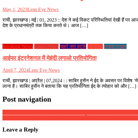
May 1, 2023
Lens Eye News
राची, झारखण्ड | मई | 01, 2023 :: देश ने कई विकट परिस्थितियां देखी हैं पर
देश के प्रधानमंत्री तक किया करते थे। आज […]
Breaking News
Latest News
ख़बरें जरा हटके
झारखण्ड
लाइफस्टाइल
आईफा इंटरनेशनल में मेहंदी लगाओ प्रतियोगिता
April 7, 2024
Lens Eye News
राची, झारखण्ड | अप्रैल | 07,2024 : : साबिर हुसैन ने ईद के अवसर पर विशेष ‘म
लाना है। साबिर हुसैन ने बताया कि यह प्रतियोगिता ईद के त्योहार को और […]
Post navigation
दैनिक राशिफल : दिनांक 16 नवम्बर 2017, दिन गुरुवार :: ज्योतिष शास्त्री स्वामी 
जनजातीय एवं क्षेत्रीय भाषा विभाग राँची विश्वविद्यालय राँची, के विभागीय सभागा
Leave a Reply