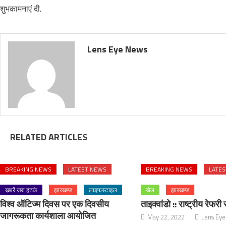
शुभकामनाएं दी.
Lens Eye News
RELATED ARTICLES
BREAKING NEWS
LATEST NEWS
BREAKING NEWS
LATE
ख़बरें जरा हटके
झारखण्ड
लाइफस्टाइल
खेल
झारखण्ड
विश्व ऑटिज्म दिवस पर एक दिवसीय
ताइक्वांडो :: राष्ट्रीय रेफरी
जागरूकता कार्यशाला आयोजित
May 22, 2022
Lens Ey