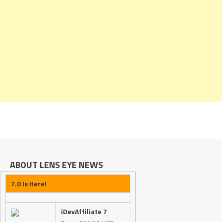
ABOUT LENS EYE NEWS
7.0 Is Here!
iDevAffiliate 7