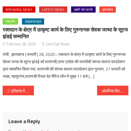
BREAKING NEWS
LATEST NEWS
ख़बरें जरा हटके
झारखण्ड
राष्ट्रीय
लाइफस्टाइल
रक्तदान के क्षेत्र में उत्कृष्ट कार्य के लिए गुरुनानक सेवक जत्था के सूरज
झंडई सम्मानित
February 28, 2020
Lens Eye News
रांची , झारखण्ड | फरवरी | 28, 2020 :: रक्तदान के क्षेत्र में उत्कृष्ट कार्य के लिए गुरुनानक
सेवक जत्था के सूरज झंडई को वाराणसी,उत्तर प्रदेश की स्वयंसेवी संस्था साधना फाउंडेशन
द्वारा सम्मानित किया गया. वाराणसी की संस्था साधना फाउंडेशन द्वारा गुरुवार, 27 फरवरी को
जखा, महमूरगंज,वाराणसी स्थित देव मैरिज लॉन में सुबह 11 बजे […]
Post
इतिहास में आज :: कुतुबुद्दीन ऐबक का राज्यारोहन [ 24 जून 1206 ]
ओलंपिक दिवस पर आज दूसरे दिन स्केटिंग एवम योग की प्रतियोगिता संपन्न
navigation
Leave a Reply