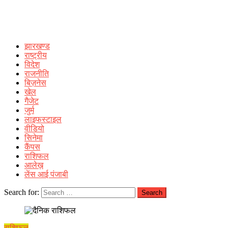
झारखण्ड
राष्ट्रीय
विदेश
राजनीति
बिज़नेस
खेल
गैजेट
जुर्म
लाइफस्टाइल
वीडियो
सिनेमा
कैंपस
राशिफल
आलेख़
लेंस आई पंजाबी
Search for:
राशिफल