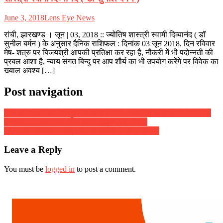
June 3, 2018
Lens Eye News
रांची, झारखण्ड । जून | 03, 2018 :: ज्योतिष शास्त्री स्वामी दिव्यानंद ( डॉ
सुनील बर्मन ) के अनुसार दैनिक राशिफल : दिनांक 03 जून 2018, दिन रविवार
मेष- शत्रु पर बिजयश्री आपकी प्रतिक्षा कर रहा है, नौकरी में भी पदोन्नती की
प्रबल आशा है, न्याय संगत बिन्दु पर आप शौर्य का भी उपयोग करेंगे पर विवेक का
ख्याल अवश्य […]
Post navigation
रांची विवि अतंर कॉलेज युवा महोत्सव संपन्न :: रांची विमेंस कॉलेज ओवर ऑल
चैम्पियन और रामलखन सिंह यादव कॉलेज उप विजेता
प्रो॰ (डॉ॰) सरस्वती मिश्रा का विद्यार्थियों ने किया सम्मान
Leave a Reply
You must be
logged in
to post a comment.