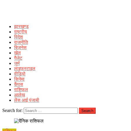
झारखण्ड
राष्ट्रीय
विदेश
राजनीति
बिज़नेस
खेल
गैजेट
जुर्म
लाइफस्टाइल
वीडियो
सिनेमा
कैंपस
राशिफल
आलेख़
लेंस आई पंजाबी
Search for:
राशिफल