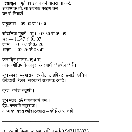
दिशाशूल – पूर्व एंव ईशान की यात्रा ना करें,
आवश्यक हो, तो अदरक ग्रहण कर
घर से निकलें,
राहूकाल – 09.00 से 10.30
चौघडिया मुहूर्त – शुभ– 07.50 से 09.09
चर — 11.47 से 01.07
लाभ — 01.07 से 02.26
अमृत — 02.26 से 03.45
जन्मदिन मंगलम- श् 4 श्
अंक ज्योतिष के अनुसार- स्वामी ‘‘ हर्षल ‘‘ हैं।
शुभ व्यवसाय- शराब, स्प्रीट, टाइपिस्ट, छपाई, खनिज,
ठेकेदारी, रेलवे, सरकारी सहायक आदि।
व्रत- गणेश चतुर्थी।
शुभ मंत्र- ॐ गं गणपतये नमः।
देव- गणपति महाराज।
आज का व्रत त्योहार/खास – कोई खास नहीं।
————————————————————–
डा. स्वामी दिब्यानन्द (डा. सुनिल बर्मन) 9431108333