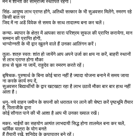
मन में शान्ती का साम्राज्य स्थापित रहेगा।
सिंह- आयुष्य लाभ प्राप्त होंगे, अतिथी सत्कार के भी सुअवसर मिलेंगे, स्मरण रहे
किसी बात पर
जिद में ना अडें विवेक से समय के साथ तादात्म्य बना कर चलें।
कन्या- ब्यापार के क्षेत्र में आपका सारा परिश्रम सुफल की प्राप्ति करायेगा, मान
सम्मान की प्राप्ति होगी,
भाग्योन्नती के भी द्वार खुलने वाले हैं उनका आलिंगन करें।
तुला- शत्रु स्वतः शांत हो जायेंगे आप अपने उर्जा का क्षय ना करें, बाहरी स्थानों
से लाभ प्राप्त होगा मौका
हाथ से चूक ना जायें, राहुदेव का स्मरण करते रहें।
बृषिचक- पुरुषार्थ के बिना कोई चारा नहीं है ज्यादा योजना बनाने में समय जाया
ना करके कार्य रुप दें,
सुअवसर बिद्यार्थीयों के द्वार खटखटा रहा है लाभ उठावें मौका बार बार हाथ नहीं
आता है।
धनु- नये वाहन जमीन के सपनों को धरातल पर लाने की चेष्टा करें पृष्ठभूमि तैयार
है, पिताजीके द्वारा
कोई सौगात पाने की भी आशा है आप भी उनका ख्याल रखें।
मकर- भाईयों का सहयोग अत्यंत लाभदायी सिद्ध होगा तालमेल बना कर चलें,
धार्मिक यात्रा के योग बनते
हैं तैयारी रखें, शनिदेव के कृपापात्र बने रहें।