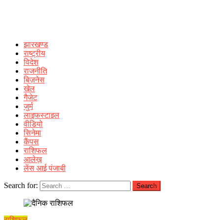
झारखण्ड
राष्ट्रीय
विदेश
राजनीति
बिज़नेस
खेल
गैजेट
जुर्म
लाइफस्टाइल
वीडियो
सिनेमा
कैंपस
राशिफल
आलेख़
लेंस आई पंजाबी
Search for:
राशिफल