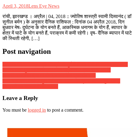
April 3, 2018
Lens Eye News
रांची, झारखण्ड । अप्रैल | 04, 2018 :: ज्योतिष शास्त्री स्वामी दिव्यानंद ( डॉ
सुनील बर्मन ) के अनुसार दैनिक राशिफल : दिनांक 04 अप्रैल 2018, दिन
बुधवार मेष- दुर्घटना के योग बनते हैं, आकस्मिक धनागम के योग हैं, ब्यापार के
क्षेत्र में घाटे के योग बनते हैं, पराक्रम में कमी रहेगी। वृष- दैनिक ब्यापार में घाटे
की स्थिती रहेगी, […]
Post navigation
झारखंड की राज्यपाल श्रीमती द्रौपदी मुर्मू ने किया रांची विश्वविद्यालय अंतर
महाविद्यालय युवा महोत्सव 2018 का उद्घाटन :: कहा राज्य भर के
विश्वविद्यालयों के बीच भी होनी चाहिए ऐसी प्रतियोगिताएं
रांची विवि इंटर कॉलेज युवा महोत्सव ‘झूमर‘ का दूसरा दिन :: युवा छात्र
छात्राओं का उत्साह देखने लायक
Leave a Reply
You must be
logged in
to post a comment.