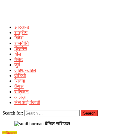
झारखण्ड
राष्ट्रीय
विदेश
राजनीति
बिज़नेस
खेल
गैजेट
जुर्म
लाइफस्टाइल
वीडियो
सिनेमा
कैंपस
राशिफल
आलेख़
लेंस आई पंजाबी
Search for:
राशिफल