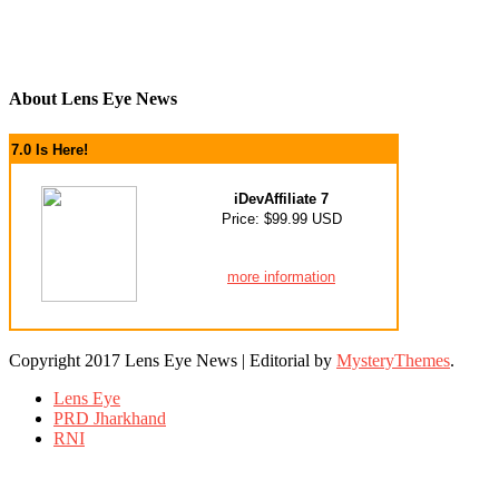
About Lens Eye News
7.0 Is Here!
iDevAffiliate 7
Price: $99.99 USD
more information
Copyright 2017 Lens Eye News
|
Editorial by
MysteryThemes
.
Lens Eye
PRD Jharkhand
RNI