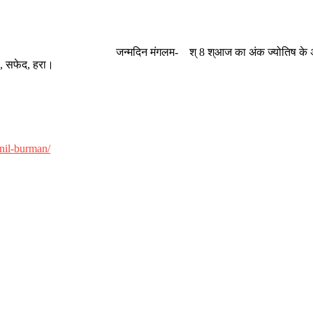
श्आज का अंक ज्योतिष के अनुसार- स्वामी ‘‘ श
सफेद, हरा।
unil-burman/