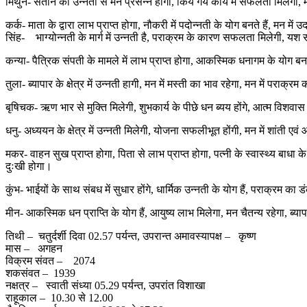
मिथुन- संतान की उन्नती से मन प्रसन्न होगा, किये गये कार्य में सफलता मिलेगी,
कर्क- माता के द्वारा लाभ प्राप्त होगा, नौकरी में पदोन्नती के योग बनते हैं, मन
सिंह- भाग्योन्नती के मार्ग में उन्नती है, पराक्रम के कारण सफलता मिलेगी, यश सम
कन्या- पैत्रिक संपती के मामले में लाभ प्राप्त होगा, आकस्मिक धनागम के योग बनत
तुला- ब्यापार के क्षेत्र में उन्नती हागी, मन में मस्ती का भाव रहेगा, मन में पराक
बृषिचक- ऋण भार से मुक्ति मिलेगी, शुभकार्य के पीछे धन ब्यय होंगे, आत्म विशवास
धनु- अध्ययन के क्षेत्र में उन्नती मिलेगी, योजना सफलीभूत होंगी, मन में शांती ए
मकर- वाहन सुख प्राप्त होगा, पिता से लाभ प्राप्त होगा, पत्नी के स्वास्थ्य बाधा
दुःखी होगा।
कुंभ- भाईयों के साथ संबध में सुधार होंगे, धार्मिक उन्नती के योग हैं, पराक्रम का
मीन- आकस्मिक धन प्राप्ति के योग हैं, आयुष्य लाभ मिलेगा, मन चैतन्य रहेगा, ब्य
तिथी – चतुर्दर्शी दिवा 02.57 पर्यन्त, उपरान्त अमावस्यापक्ष – कृष्ण
मास – अगहन
विक्रम संवत – 2074
शकसंवत – 1939
नक्षत्र – स्वाती संध्या 05.29 पर्यन्त, उपरांत विशाखा दि
राहूकाल – 10.30 से 12.00