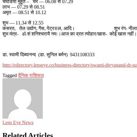
चैघडिया मुहूर्त – चर — 06.08 से 07.29
लाभ — 07.29 से 08.51
अमृत — 08.51 से 10.12
शुभ — 11.34 से 12.55 जन्मदिन मंगलम- श् 8 
कसरत, तेल उद्योग, गैस, पेट्र®ल, आदि। शुभ रंग- नीला, 
शुभ मंत्र- ॐ शं शनिश्चरायै नमः।आज का व्रत त्योहार/खास- कोई खास नहीं।
डा. स्वामी दिब्यानन्द (डा. सुनिल बर्मन) 9431108333
http://edirectory.lenseye.co/business-directory/swami-divyanand-dr-s
Tagged
दैनिक राशिफल
Lens Eye News
Related Articles