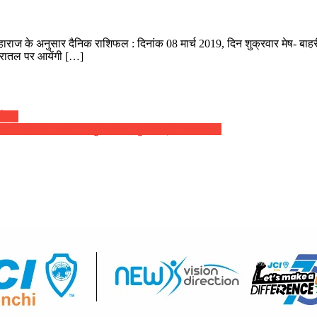
ी महाराज के अनुसार दैनिक राशिफल : दिनांक 08 मार्च 2019, दिन शुक्रवार मेष- बाहरी
 धरातल पर आयेंगी […]
ਾਏਗਾ
ांति लाने का काम करेगी : रघुवर दास ( मुख्यमंत्री, झारखण्ड )