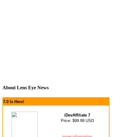
About Lens Eye News
7.0 Is Here!
iDevAffiliate 7
Price: $99.99 USD
more information