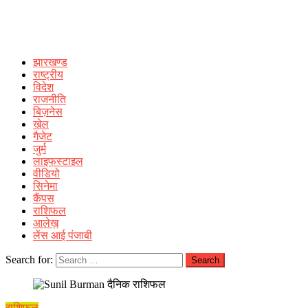
झारखण्ड
राष्ट्रीय
विदेश
राजनीति
बिज़नेस
खेल
गैजेट
जुर्म
लाइफस्टाइल
वीडियो
सिनेमा
कैंपस
राशिफल
आलेख़
लेंस आई पंजाबी
Search for:
राशिफल