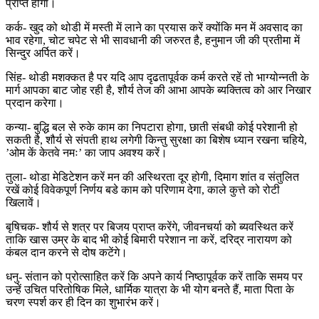
प्राप्त होगा।
कर्क- खुद को थोडी में मस्ती में लाने का प्रयास करें क्योंकि मन में अवसाद का
भाव रहेगा, चोट चपेट से भी सावधानी की जरुरत है, हनुमान जी की प्रतीमा में
सिन्दुर अर्पित करें।
सिंह- थोडी मशक्कत है पर यदि आप दृढतापूर्वक कर्म करते रहें तो भाग्योन्नती के
मार्ग आपका बाट जोह रही है, शौर्य तेज की आभा आपके ब्यक्तित्व को आर निखार
प्रदान करेगा।
कन्या- बुद्धि बल से रुके काम का निपटारा होगा, छाती संबधी कोई परेशानी हो
सकती है, शौर्य से संपती हाथ लगेगी किन्तु सुरक्षा का बिशेष ध्यान रखना चहिये,
’ओम कें केतवे नमः’ का जाप अवश्य करें।
तुला- थोडा मेडिटेशन करें मन की अस्थिरता दूर होगी, दिमाग शांत व संतुलित
रखें कोई विवेकपूर्ण निर्णय बडे काम को परिणाम देगा, काले कुत्ते को रोटी
खिलावें।
बृषिचक- शौर्य से शत्र पर बिजय प्राप्त करेंगे, जीवनचर्या को ब्यवस्थित करें
ताकि खास उम्र के बाद भी कोई बिमारी परेशान ना करें, दरिद्र नारायण को
कंबल दान करने से दोष कटेंगे।
धनु- संतान को प्रोत्साहित करें कि अपने कार्य निष्ठापूर्वक करें ताकि समय पर
उन्हें उचित परितोषिक मिले, धार्मिक यात्रा के भी योग बनते हैं, माता पिता के
चरण स्पर्श कर ही दिन का शुभारंभ करें।