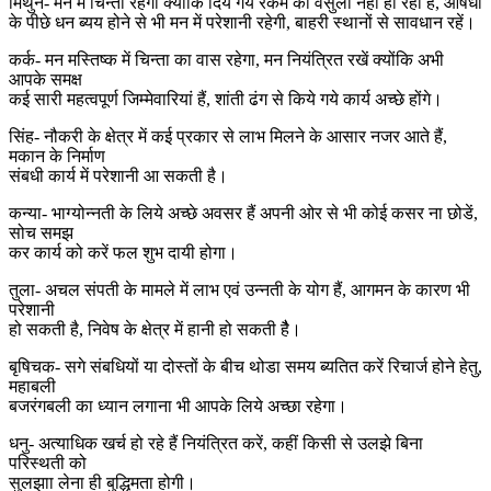
मिथुन- मन में चिन्ता रहेगी क्योंकि दिये गये रकम की वसुली नहीं हो रही है, औषधी
के पीछे धन ब्यय होने से भी मन में परेशानी रहेगी, बाहरी स्थानों से सावधान रहें।
कर्क- मन मस्तिष्क में चिन्ता का वास रहेगा, मन नियंत्रित रखें क्योंकि अभी
आपके समक्ष
कई सारी महत्वपूर्ण जिम्मेवारियां हैं, शांती ढंग से किये गये कार्य अच्छे होंगे।
सिंह- नौकरी के क्षेत्र में कई प्रकार से लाभ मिलने के आसार नजर आते हैं,
मकान के निर्माण
संबधी कार्य में परेशानी आ सकती है।
कन्या- भाग्योन्नती के लिये अच्छे अवसर हैं अपनी ओर से भी कोई कसर ना छोडें,
सोच समझ
कर कार्य को करें फल शुभ दायी होगा।
तुला- अचल संपती के मामले में लाभ एवं उन्नती के योग हैं, आगमन के कारण भी
परेशानी
हो सकती है, निवेष के क्षेत्र में हानी हो सकती हैै।
बृषिचक- सगे संबधियों या दोस्तों के बीच थोडा समय ब्यतित करें रिचार्ज होने हेतु,
महाबली
बजरंगबली का ध्यान लगाना भी आपके लिये अच्छा रहेगा।
धनु- अत्याधिक खर्च हो रहे हैं नियंत्रित करें, कहीं किसी से उलझे बिना
परिस्थती को
सुलझाा लेना ही बुद्धिमता होगी।