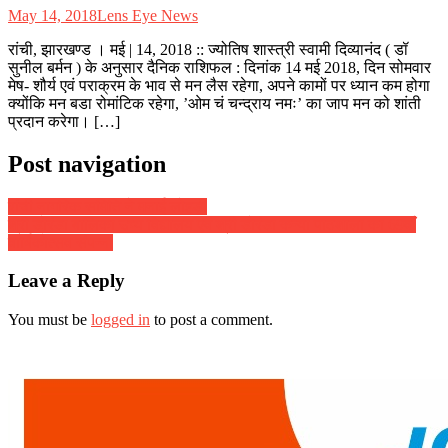
May 14, 2018
Lens Eye News
रांची, झारखण्ड । मई | 14, 2018 :: ज्योतिष शास्त्री स्वामी दिव्यानंद ( डॉ
सुनील बर्मन ) के अनुसार दैनिक राशिफल : दिनांक 14 मई 2018, दिन सोमवार
मेष- शौर्य एवं पराक्रम के भाव से मन लैस रहेगा, अपने कामों पर ध्यान कम होगा
क्योंकि मन बडा रोमांटिक रहेगा, ’ओम चं चन्द्राय नमः’ का जाप मन को शांती
प्रदान करेगा। […]
Post navigation
रांची नागरिक समिति ने मनाई लोहड़ी
श्री डोरंडा बालिका उच्य विद्यालय एवं श्री डोरंडा कन्या पाठशाला का 69वाँ
वार्षिकोत्सव संपन्न
Leave a Reply
You must be
logged in
to post a comment.