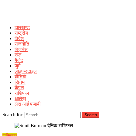
झारखण्ड
राष्ट्रीय
विदेश
राजनीति
बिज़नेस
खेल
गैजेट
जुर्म
लाइफस्टाइल
वीडियो
सिनेमा
कैंपस
राशिफल
आलेख़
लेंस आई पंजाबी
Search for:
राशिफल