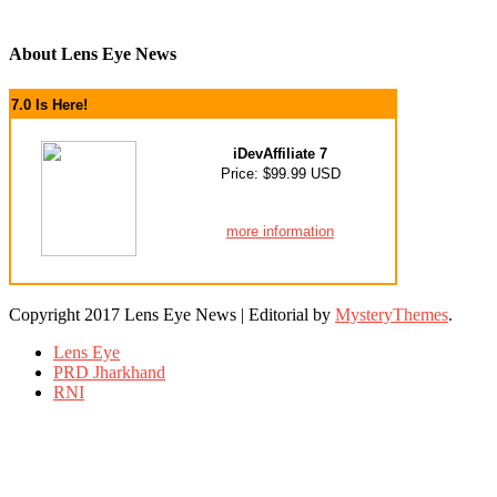
About Lens Eye News
7.0 Is Here!
iDevAffiliate 7
Price: $99.99 USD
more information
Copyright 2017 Lens Eye News
|
Editorial by
MysteryThemes
.
Lens Eye
PRD Jharkhand
RNI