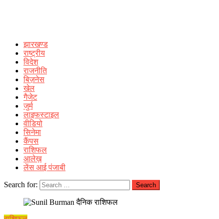
झारखण्ड
राष्ट्रीय
विदेश
राजनीति
बिज़नेस
खेल
गैजेट
जुर्म
लाइफस्टाइल
वीडियो
सिनेमा
कैंपस
राशिफल
आलेख़
लेंस आई पंजाबी
Search for:
राशिफल