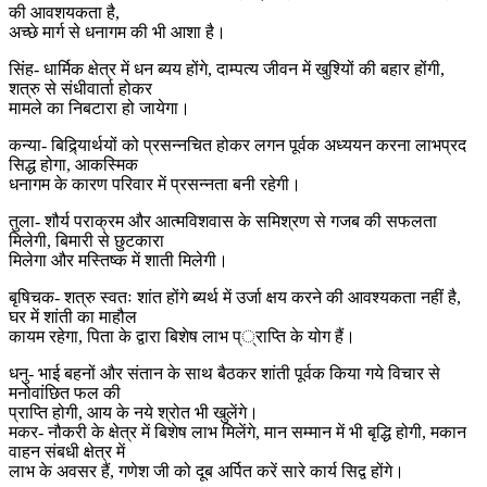
की आवशयकता है,
अच्छे मार्ग से धनागम की भी आशा है।
सिंह- धार्मिक क्षेत्र में धन ब्यय होंगे, दाम्पत्य जीवन में खुश्यिों की बहार होंगी,
शत्रु से संधीवार्ता होकर
मामले का निबटारा हो जायेगा।
कन्या- बिद्र्यािर्थयों को प्रसन्नचित होकर लगन पूर्वक अध्ययन करना लाभप्रद
सिद्ध होगा, आकस्मिक
धनागम के कारण परिवार में प्रसन्नता बनी रहेगी।
तुला- शौर्य पराक्रम और आत्मविशवास के समिश्रण से गजब की सफलता
मिलेगी, बिमारी से छुटकारा
मिलेगा और मस्तिष्क में शाती मिलेगी।
बृषिचक- शत्रु स्वतः शांत होंगे ब्यर्थ में उर्जा क्षय करने की आवश्यकता नहीं है,
घर में शांती का माहौल
कायम रहेगा, पिता के द्वारा बिशेष लाभ प््राप्ति के योग हैं।
धनु- भाई बहनों और संतान के साथ बैठकर शांती पूर्वक किया गये विचार से
मनोवांछित फल की
प्राप्ति होगी, आय के नये श्रोत भी खुलेंगे।
मकर- नौकरी के क्षेत्र में बिशेष लाभ मिलेंगे, मान सम्मान में भी बृद्धि होगी, मकान
वाहन संबधी क्षेत्र में
लाभ के अवसर हैं, गणेश जी को दूब अर्पित करें सारे कार्य सिद्व होंगे।