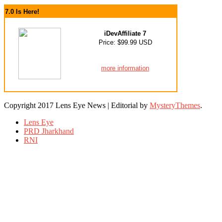
7.0 Is Here!
iDevAffiliate 7
Price: $99.99 USD
more information
Copyright 2017 Lens Eye News
|
Editorial by
MysteryThemes
.
Lens Eye
PRD Jharkhand
RNI