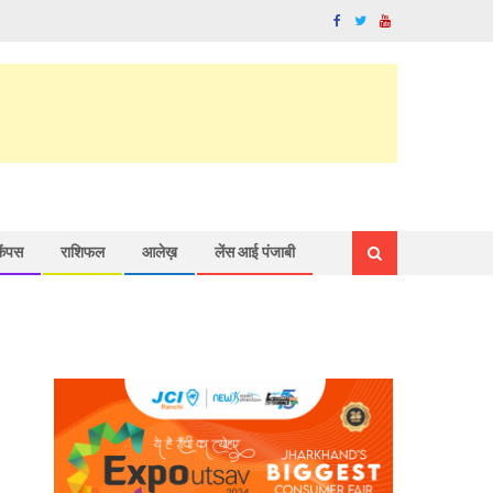
कैंपस
राशिफल
आलेख़
लेंस आई पंजाबी