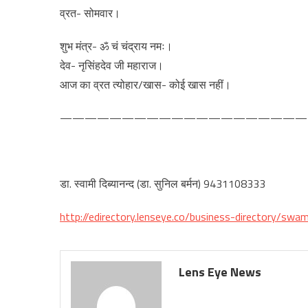
व्रत- सोमवार।
शुभ मंत्र- ॐ चं चंद्राय नमः।
देव- नृसिंहदेव जी महाराज।
आज का व्रत त्योहार/खास- कोई खास नहीं।
————————————————————
डा. स्वामी दिब्यानन्द (डा. सुनिल बर्मन) 9431108333
http://edirectory.lenseye.co/business-directory/swa
Lens Eye News