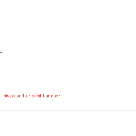
–
mi-divyanand-dr-sunil-burman/