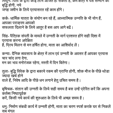
मिथुन- पिता के द्वारा कोई लाभ अर्जित हो सकता है, कर्म क्षेत्र में यश सम्मान की
बृद्धि होगी, नये
जगह जमीन के लिये प्रयासरत रहें काम होंगे।
कर्क- धार्मिक यात्रा के संयोग बन रहे हैं, आध्यात्मिक उन्नति के भी योग हैं,
आपका पराक्रम आपको
सफलता दिलाने के लिये आतुर है बस आप आगे बढें।
सिंह- पैत्रिक संपती के मामले में उन्नती के मार्ग प्रशस्त होंगे सही दिशा में
प्रयास करना अपेक्षित
है, प्रिय मिलन से मन हर्षित होगा, माता का आशिर्वाद लें।
कन्या- दैनिक ब्यवसाय के क्षेत्र में लाभ एवं उन्नती के अवसर हैं आपका प्रयास
चार चांद लगा देगा,
मन का भाव मनोरंजक रहेगा, मस्ती में दिन बितेगा।
तुला- बुद्धि विवेक के द्वारा बकाये रकम की प्राप्ति होगी, शोक मौज के पीछे थोडा
ज्यादा खर्च होने
वाले हैं, निवेष आदि के पीछे धन लगाने हेतु उचित समय है।
बृषिचक- संतान की उन्नती के लिये सही समय है बस उन्हें प्रेरित करें कि अपना
कर्तब्य निष्ठापूर्वक
करें, किसी नये कार्य की शुरुआत के लिये भी अच्छा समय है।
धनु- निर्माण संबधी कार्य में उन्नती होगी, माता का चरण स्पर्श करके घर से निकलें
सब मंगल