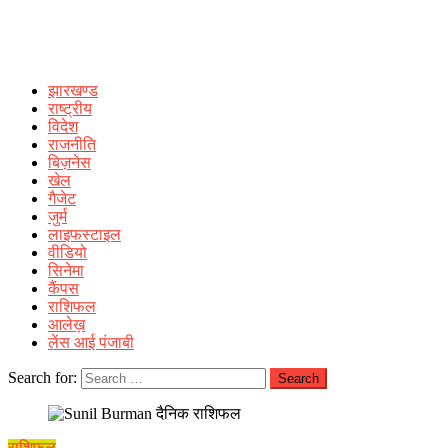
झारखण्ड
राष्ट्रीय
विदेश
राजनीति
बिज़नेस
खेल
गैजेट
जुर्म
लाइफस्टाइल
वीडियो
सिनेमा
कैंपस
राशिफल
आलेख़
लेंस आई पंजाबी
Search for:
राशिफल