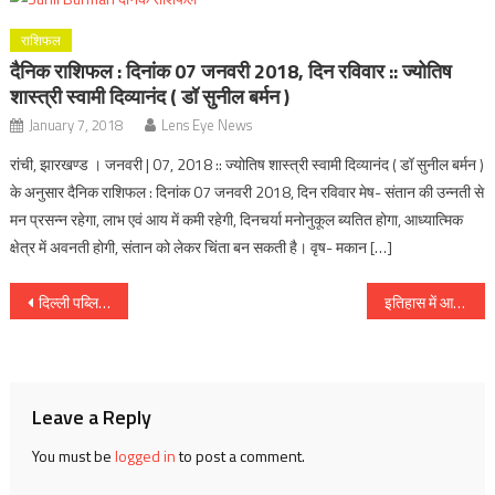
राशिफल
दैनिक राशिफल : दिनांक 07 जनवरी 2018, दिन रविवार :: ज्योतिष
शास्त्री स्वामी दिव्यानंद ( डॉ सुनील बर्मन )
January 7, 2018
Lens Eye News
रांची, झारखण्ड । जनवरी | 07, 2018 :: ज्योतिष शास्त्री स्वामी दिव्यानंद ( डॉ सुनील बर्मन )
के अनुसार दैनिक राशिफल : दिनांक 07 जनवरी 2018, दिन रविवार मेष- संतान की उन्नती से
मन प्रसन्न रहेगा, लाभ एवं आय में कमी रहेगी, दिनचर्या मनोनुकूल ब्यतित होगा, आध्यात्मिक
क्षेत्र में अवनती होगी, संतान को लेकर चिंता बन सकती है। वृष- मकान […]
Post
दिल्ली पब्लिक स्कूल, राँची के 155 बच्चों ने 10 CGPA हासिल किया
इतिहास में आज :: अदाकारा नूतन [ भारत ] और एंजेलिना जोली [ अमेरिका ] का जन्म [ 4 जून ]
navigation
Leave a Reply
You must be
logged in
to post a comment.