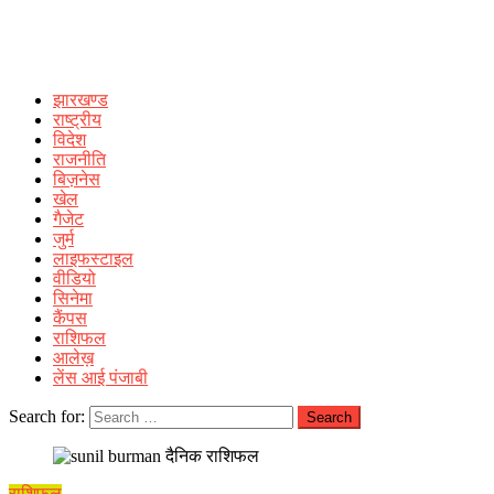
झारखण्ड
राष्ट्रीय
विदेश
राजनीति
बिज़नेस
खेल
गैजेट
जुर्म
लाइफस्टाइल
वीडियो
सिनेमा
कैंपस
राशिफल
आलेख़
लेंस आई पंजाबी
Search for:
राशिफल