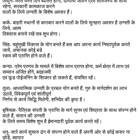
मिथुन- मस्त मस्त दिन ब्यतित होगा, दाम्पत्य जीवन प्रेम सामंजस्य के साथ
रहेगा, सरकारी कामकाज करने
वालों के लिये उन्नती के बिशेष अवसर हैं।
कर्क- बाहरी स्थानों से कारबार करने वालों के लिये सुनहरा अवसर है उन्नती के
लिये, आत्म
विशवास बनाये रखें सब शुभ होगा।
सिंह- चहुंमुखी विकास के योग बनते हैं बस आप अपना कार्य निष्ठापुर्वक करते
जायें, अचानक कोई बडे
रकम की प्राप्ति होने वाले हैं।
कन्या- प्रेम प्रणय के मामले में बिशेष लाभ प्राप्त होगा, कर्म क्षेत्र में लाभ एवं
सम्मान अर्जित होंगे, बदहजमी
एवं फूड पोईजनिंग के शिाकार हो सकते हैं, संयमित रहें।
तुला- आध्यात्मिक उन्नती के प्रबल योग बनते हैं, गुरु के मार्गदर्शण का लाभ
उठावें, विवेकपूर्ण एवं शांतीपूर्ण
निर्णय से कार्य सिद्धि मिलेगी, शनिदेव की कृपा है।
बृषिचक- पैत्रिक संपती के प्राप्ति के मार्ग सुगम एवं शिघ्रता के साथ संपन्न होने
वाले हैं, संतान की उन्नती
के लिये समय बिशेष शुभ है ईमानदारी पूर्वक कार्य करते रहें।
धनु- सारे कार्य सुचारु ढंग से संपन्न होने वाले हैं अपनी ओर से कोई कसर ना
छोडें, ब्यापार