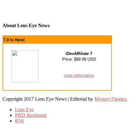
About Lens Eye News
7.0 Is Here!
iDevAffiliate 7
Price: $99.99 USD
more information
Copyright 2017 Lens Eye News
|
Editorial by
MysteryThemes
.
Lens Eye
PRD Jharkhand
RNI