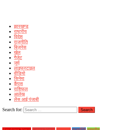
झारखण्ड
राष्ट्रीय
विदेश
राजनीति
बिज़नेस
खेल
गैजेट
जुर्म
लाइफस्टाइल
वीडियो
सिनेमा
कैंपस
राशिफल
आलेख़
लेंस आई पंजाबी
Search for:
Breaking News
Latest News
झारखण्ड
राजनीति
राष्ट्रीय