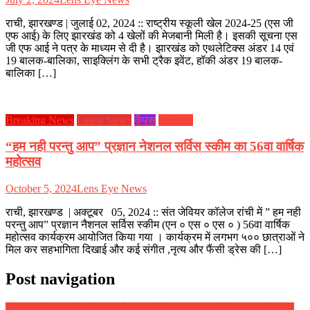
राची, झारखण्ड | जुलाई 02, 2024 :: राष्ट्रीय स्कूली खेल 2024-25 (एस जी
एफ आई) के लिए झारखंड को 4 खेलों की मेजबानी मिली है। इसकी सूचना एस
जी एफ आई ने पत्र के माध्यम से दी है। झारखंड को एथलेटिक्स अंडर 14 एवं
19 बालक-बालिका, साइक्लिंग के सभी ट्रैक इवेंट, हॉकी अंडर 19 बालक-
बालिका […]
Breaking News
Latest News
कैंपस
झारखण्ड
“हम नही परन्तु आप” प्रज्ञान नेशनल सर्विस स्कीम का 56वा वार्षिक
महोत्सव
October 5, 2024
Lens Eye News
राची, झारखण्ड | अक्टूबर 05, 2024 :: संत जेवियर कॉलेज रांची में ” हम नही
परन्तु आप” प्रज्ञान नैशनल सर्विस स्कीम (एन ० एस ० एस ० ) 56वा वार्षिक
महोत्सव कार्यक्रम आयोजित किया गया । कार्यक्रम में लगभग ५०० छात्राओं ने
मिल कर सहभागिता दिखाई और कई संगीत ,नृत्य और फैंसी ड्रेस की […]
Post navigation
दैनिक राशिफल : दिनांक 23 मई 2018, दिन बुधवार :: ज्योतिष शास्त्री स्वामी