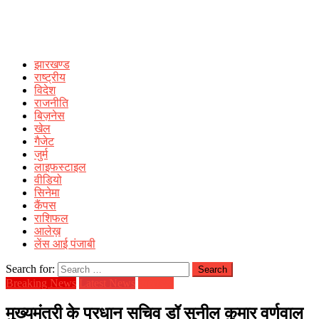
झारखण्ड
राष्ट्रीय
विदेश
राजनीति
बिज़नेस
खेल
गैजेट
जुर्म
लाइफस्टाइल
वीडियो
सिनेमा
कैंपस
राशिफल
आलेख़
लेंस आई पंजाबी
Search for:
Breaking News
Latest News
झारखण्ड
मुख्यमंत्री के प्रधान सचिव डॉ सुनील कुमार वर्णवाल