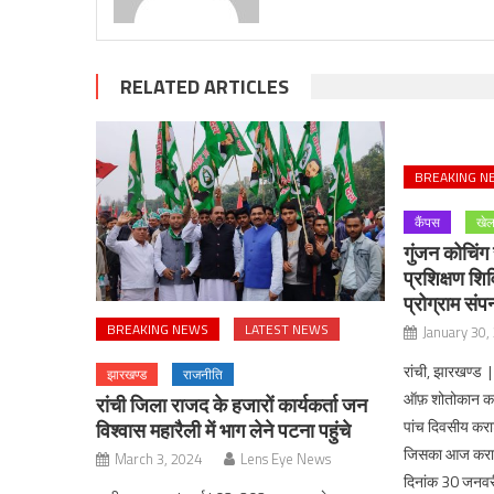
RELATED ARTICLES
BREAKING N
कैंपस
खे
गुंजन कोचिंग 
प्रशिक्षण शिव
प्रोग्राम संपन
BREAKING NEWS
LATEST NEWS
January 30,
रांची, झारखण्ड 
झारखण्ड
राजनीति
ऑफ़ शोतोकान करा
रांची जिला राजद के हजारों कार्यकर्ता जन
पांच दिवसीय कराट
विश्वास महारैली में भाग लेने पटना पहुंचे
जिसका आज कराटे 
March 3, 2024
Lens Eye News
दिनांक 30 जनवर