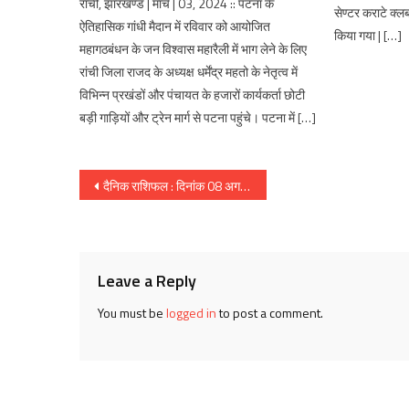
राची, झारखण्ड | मार्च | 03, 2024 :: पटना के
सेण्टर कराटे क्ल
ऐतिहासिक गांधी मैदान में रविवार को आयोजित
किया गया | […]
महागठबंधन के जन विश्वास महारैली में भाग लेने के लिए
रांची जिला राजद के अध्यक्ष धर्मेंद्र महतो के नेतृत्व में
विभिन्न प्रखंडों और पंचायत के हजारों कार्यकर्ता छोटी
बड़ी गाड़ियों और ट्रेन मार्ग से पटना पहुंचे। पटना में […]
Post
दैनिक राशिफल : दिनांक 08 अगस्त 2017, दिन मंगलवार :: ज्योतिष शास्त्री स्वामी दिव्यानंद ( डॉ सुनील बर्मन )
navigation
Leave a Reply
You must be
logged in
to post a comment.