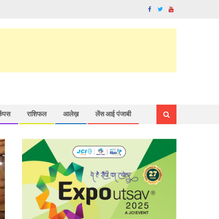
कैंपस
राशिफल
आलेख़
लेंस आई पंजाबी