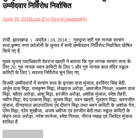
उम्मीदवार निर्विरोध निर्वाचित
April 18, 2018
Lens Eye News
Comment(0)
रांची, झारखण्ड । अप्रैल | 18, 2018 :: गुरुद्वारा श्री गुरु नानक सत्संग
सभा,कृष्णा नगर कॉलोनी के चुनाव में सभी उम्मीदवार निर्विरोध निर्वाचित घोषित
किये गए हैं.
मुख्य चुनाव पदाधिकारी देवराज खत्री ने बताया कि गुरु नानक सत्संग सभा के
लिए 20, गुरु नानक भवन कमिटी के लिए 5 और गुरु नानक बाल मंदिर स्कूल
कमिटी के लिए 5 सदस्य निर्विरोध चुन लिए गए.
विजयी उम्मीदवारों में सत्संग सभा के द्वारका दास मुंजाल, हरविंदर सिंह बेदी,
अर्जुन दास मिढ़ा, रामकृष्ण मिढ़ा, लेखराज अरोड़ा, अमरजीत गिरधर, लक्ष्मण दास
मिढ़ा, महेंद्र अरोड़ा, आशु मिढ़ा, हरजीत अरोड़ा, अशोक मुंजाल, रमेश तेहरी,
नवीन मिढ़ा, वेद प्रकाश मिढ़ा, सुभाष मिढ़ा, पवन खत्री, गुलशन मिढ़ा, चरणजीत
मुंजाल, दीनदयाल काठपालिया एवं दीवान मिढ़ा तथा भवन कमिटी के अशोक गेरा,
प्रेम मिढ़ा, प्रेम सुखीजा, अजय धमीजा एवं हरजीत बेदी तथा स्कूल कमिटी के
मोहन लाल अरोड़ा, नरेश पपनेजा, रमेश गिरधर, नीरज गखड़ एवं जितेंद्र मुंजाल
शामिल हैं.