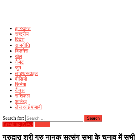
झारखण्ड
राष्ट्रीय
विदेश
राजनीति
बिज़नेस
खेल
गैजेट
जुर्म
लाइफस्टाइल
वीडियो
सिनेमा
कैंपस
राशिफल
आलेख़
लेंस आई पंजाबी
Search for:
Breaking News
झारखण्ड
गुरुद्वारा श्री गुरु नानक सत्संग सभा के चुनाव में सभी