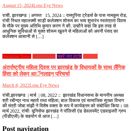
August 15, 2024
Lens Eye News
राची, झारखण्ड | अगस्त 15, 2024 :: रामपुरिया ट्रेडर्स के पास नामकुम रोड,
रांची स्थित महालक्मी साड़ी कलेक्शन शोरूम का भव्य शुभारंभ स्वतंत्रता दिवस
के मौके पर मुख्य अतिथि कुमार करण ने की. उन्होंने कहा कि इस तरह से
आधुनिक सुविधाओं से युक्त शोरूम खुलने से महिलाओं को अपनी पंसद का
कलेक्शन आसानी से […]
Breaking News
Latest News
ख़बरें जरा हटके
झारखण्ड
अंतर्राष्ट्रीय महिला दिवस पर झारखंड के विधायकों के साथ लैंगिक
हिंसा को लेकर आॅनलाइन परिचर्चा
March 8, 2022
Lens Eye News
रांची,झारखण्ड | मार्च | 08, 2022 :: झारखंड विधानसभा के माननीय अध्यक्ष
श्री रबीन्द्र नाथ महतो तथा महिला, बाल विकास एवं सामाजिक सुरक्षा विभाग
की मंत्री जोबा मांझी ने विशेष वक्ता के रूप में कार्यक्रम को संबोधित किया। 08
मार्च 2022, रांचीः यूनिसेफ झारखंड ने पाॅलिसी एंड डेवलपमेंट एडवाइजरी ग्रुप
(पीडीएजी) के सहयोग से आज […]
Post navigation