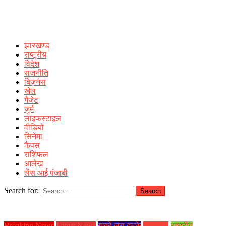
झारखण्ड
राष्ट्रीय
विदेश
राजनीति
बिज़नेस
खेल
गैजेट
जुर्म
लाइफस्टाइल
वीडियो
सिनेमा
कैंपस
राशिफल
आलेख़
लेंस आई पंजाबी
Search for:
Breaking News
Latest News
ख़बरें जरा हटके
झारखण्ड
राष्ट्रीय