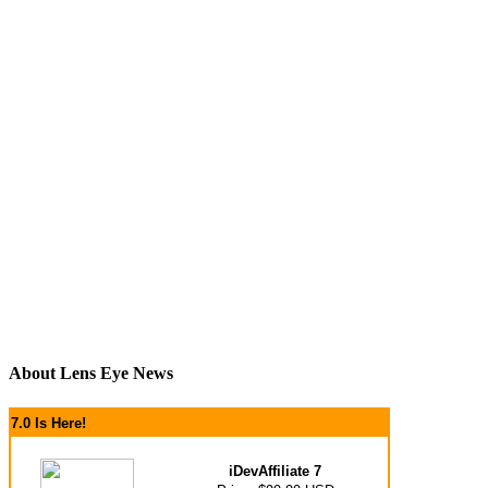
About Lens Eye News
7.0 Is Here!
iDevAffiliate 7