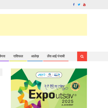
कैंपस
राशिफल
आलेख़
लेंस आई पंजाबी