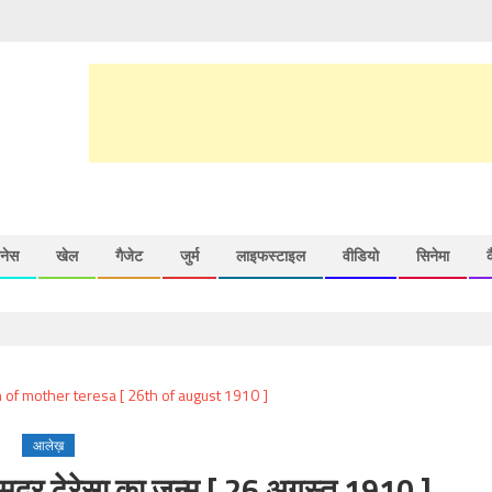
़नेस
खेल
गैजेट
जुर्म
लाइफस्टाइल
वीडियो
सिनेमा
आलेख़
, मदर टेरेसा का जन्म [ 26 अगस्त 1910 ]