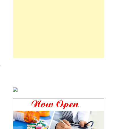
-
ा
7
।