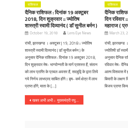
राशिफल
राशिफल
दैनिक राशिफल : दिनांक 19 अक्टूबर
दैनिक राशिफल
2018, दिन शुक्रवार :: ज्योतिष
दिन रविवार ::
शास्त्री स्वामी दिव्यानंद ( डॉ सुनील बर्मन )
महाराज ( प्रख
October 19, 2018
Lens Eye News
March 23, 
रांची, झारखण्ड । अक्टूबर | 19, 2018 :: ज्योतिष
रांची, झारखण्ड ।
शास्त्री स्वामी दिव्यानंद ( डॉ सुनील बर्मन ) के
ज्योतिषी डॉ स्वाम
अनुसार दैनिक राशिफल : दिनांक 19 अक्टूबर 2018,
अनुसार दैनिक रा
दिन शुक्रवार मेष- भाग्योन्नती के मार्ग प्रशस्त हैं, संतान
रविवार मेष- दैनिक 
को लाभ प्राप्ति के प्रबल अवसर हैं, सदबुद्वि के द्वारा लिये
आत्म विशवास में बृ
गये निर्णय लाभप्रद साबित होंगे। बृष- कर्म क्षेत्र में लाभ
बिमारी के लक्षण दि
प्राप्त होंगे, माता के […]
बिजय प्राप्त कि
Post
खबर अभी अभी :: मुख्यमंत्री रघुवर दास रात को अचानक रांची की ट्रैफिक व्यवस्था और साफ सफाई व्यवस्था देखने निकले, कहा : कोई दूसरे शहर से नहीं आयेगा सफाई करने
navigation