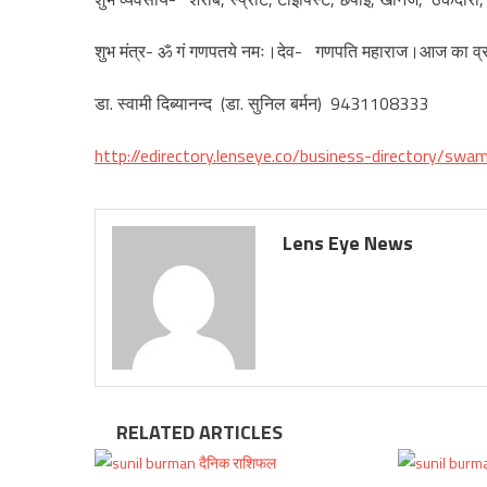
शुभ मंत्र- ॐ गं गणपतये नमः।देव- गणपति महाराज।आज का व्
डा. स्वामी दिब्यानन्द (डा. सुनिल बर्मन) 9431108333
http://edirectory.lenseye.co/business-directory/swa
Lens Eye News
RELATED ARTICLES