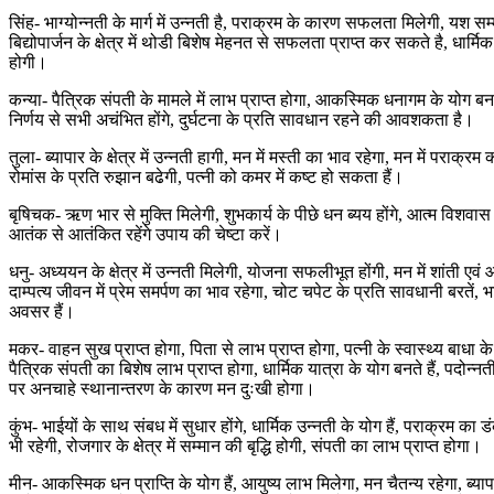
सिंह- भाग्योन्नती के मार्ग में उन्नती है, पराक्रम के कारण सफलता मिलेगी, यश सम्म
बिद्योपार्जन के क्षेत्र में थोडी बिशेष मेहनत से सफलता प्राप्त कर सकते है, धार्मिक 
होगी।
कन्या- पैत्रिक संपती के मामले में लाभ प्राप्त होगा, आकस्मिक धनागम के योग बनते
निर्णय से सभी अचंभित होंगे, दुर्घटना के प्रति सावधान रहने की आवशकता है।
तुला- ब्यापार के क्षेत्र में उन्नती हागी, मन में मस्ती का भाव रहेगा, मन में पराक्रम
रोमांस के प्रति रुझान बढेगी, पत्नी को कमर में कष्ट हो सकता हैं।
बृषिचक- ऋण भार से मुक्ति मिलेगी, शुभकार्य के पीछे धन ब्यय होंगे, आत्म विशवास 
आतंक से आतंकित रहेंगे उपाय की चेष्टा करें।
धनु- अध्ययन के क्षेत्र में उन्नती मिलेगी, योजना सफलीभूत होंगी, मन में शांती एवं
दाम्पत्य जीवन में प्रेम समर्पण का भाव रहेगा, चोट चपेट के प्रति सावधानी बरतें, भा
अवसर हैं।
मकर- वाहन सुख प्राप्त होगा, पिता से लाभ प्राप्त होगा, पत्नी के स्वास्थ्य बाधा के
पैत्रिक संपती का बिशेष लाभ प्राप्त होगा, धार्मिक यात्रा के योग बनते हैं, पदोन्नत
पर अनचाहे स्थानान्तरण के कारण मन दुःखी होगा।
कुंभ- भाईयों के साथ संबध में सुधार होंगे, धार्मिक उन्नती के योग हैं, पराक्रम का
भी रहेगी, रोजगार के क्षेत्र में सम्मान की बृद्धि होगी, संपती का लाभ प्राप्त होगा।
मीन- आकस्मिक धन प्राप्ति के योग हैं, आयुष्य लाभ मिलेगा, मन चैतन्य रहेगा, ब्यापार