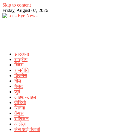
Skip to content
Friday, August 07, 2026
झारखण्ड
राष्ट्रीय
विदेश
राजनीति
बिज़नेस
खेल
गैजेट
जुर्म
लाइफस्टाइल
वीडियो
सिनेमा
कैंपस
राशिफल
आलेख़
लेंस आई पंजाबी