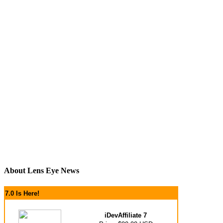
About Lens Eye News
7.0 Is Here!
iDevAffiliate 7