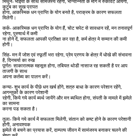
मिथुन- भाईयों के साथ सामंजस्य रहेगा, भाग्योन्नती के मार्ग में रुकावटें आयेंगी,
कुटुंब का सुख प्रापत
होगा, आकस्मिक धन प्राप्ति के योग बनते है, पराक्रम के कारण सफलता
मिलेगी।
कर्क- आकस्मिक धन प्राप्ति के योग हैं, चोट चपेट से सावधान रहें, मन तनावपूर्ण
रहेगा, पुरुषार्थ में कमी
ना होने दें, सफलता आपकी प्रतिक्षा कर रहा है, कर्म क्षेत्र मे सम्मान की कमी
होगी।
सिंह- मन में जोश एवं स्फूर्ती भरा रहेगा, प्रेम प्रणय के क्षेत्र में धोखे की संभावना
है, दिनचर्या का रुख
पूर्णतः साकारात्मक महसूस होगा, तबियत थोडी नासाज रह सकती है पर आप
ताजगी के साथ
अपना कर्तब्य का पालन करें।
कन्या- शुभ कार्य के पीछे धन खर्च होंगे, शत्रु बाधा के कारण परेशान रहेंगे,
आगन्तुकों के कारण परेशानी
रहेगी, किये गये कार्य ब्यर्थ जायेंगे और मन ब्यथित होगा, संपती के मामले में झमेले
का सामना
करना पड सकता है।
तुला- किये गये कार्य में सफलता मिलेगी, संतान को कष्ट होने के कारण परेशानी
होगी, अनावश्यक
झमेले से बचने का प्रयास करें, दाम्पत्य जीवन में सामंजस्य बनाकर चलने की
चेष्टा करें,