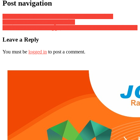
Post navigation
दैनिक राशिफल : दिनांक 04 नवंबर 2018, दिन रविवार :: ज्योतिष
शास्त्री स्वामी दिव्यानंद ( डॉ सुनील बर्मन )
14वी झारखंड राज्य जूनियर वुशु प्रतियोगिता दिनांक 3 एवम 4 नवंबर को रांची में
Leave a Reply
You must be
logged in
to post a comment.