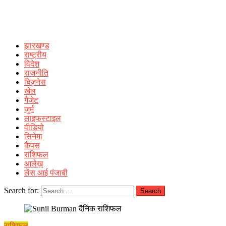
झारखण्ड
राष्ट्रीय
विदेश
राजनीति
बिज़नेस
खेल
गैजेट
जुर्म
लाइफस्टाइल
वीडियो
सिनेमा
कैंपस
राशिफल
आलेख़
लेंस आई पंजाबी
Search for:
राशिफल