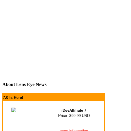
About Lens Eye News
7.0 Is Here!
iDevAffiliate 7
Price: $99.99 USD
more information