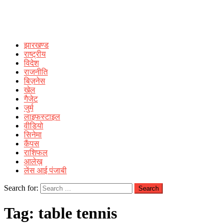
झारखण्ड
राष्ट्रीय
विदेश
राजनीति
बिज़नेस
खेल
गैजेट
जुर्म
लाइफस्टाइल
वीडियो
सिनेमा
कैंपस
राशिफल
आलेख़
लेंस आई पंजाबी
Search for:
Tag:
table tennis